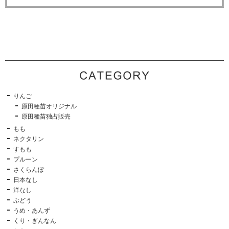
りんご
原田種苗オリジナル
原田種苗独占販売
もも
ネクタリン
すもも
プルーン
さくらんぼ
日本なし
洋なし
ぶどう
うめ・あんず
くり・ぎんなん