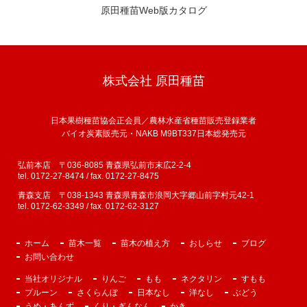
原田種苗Web版カタログ
株式会社 原田種苗
日本果樹種苗協会正会員／農林水産省種苗販売登録業者
バイオ炭素販売元・NAKB M9BT337日本総発売元
弘前本店 〒036-8085 青森県弘前市末広2-2-4
tel. 0172-27-8474 / fax. 0172-27-8475
青森支店 〒038-1343 青森県青森市浪岡大字郷山前字村元42-1
tel. 0172-62-3349 / fax. 0172-62-3127
ホーム
苗木一覧
苗木の植え方
おしらせ
ブログ
お問い合わせ
当社オリジナル
りんご
もも
ネクタリン
すもも
プルーン
さくらんぼ
日本なし
洋なし
ぶどう
うめ・あんず
くり・ぎんなん
かき