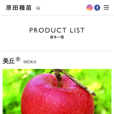
苗木一覧
当社オリジナル
りんご
もも
ネクタリン
すもも
プルーン
さくらんぼ
日本なし
洋なし
ぶどう
うめ・あんず
くり・ぎんなん
かき
キウイフルーツ・いちじく
ブルーベリー
®
美丘
MIOKA
ラズベリー・ブラックベリー・カシス
あけび・まるめろ・くるみ
桜
台木
苗木の植え方
苗木の植え方
苗木の凍結
未来型高品質りんご栽培
ももの植え方
ブルーベリーの植え方
キウイフルーツの植え方
ぶどうの植え方
お知らせ