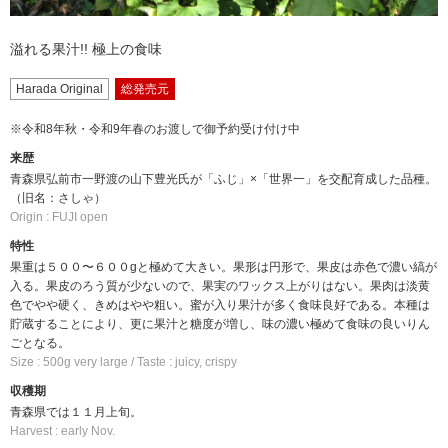
溢れる果汁!! 極上の食味
Harada Original
総発売元
※令和8年秋・令和9年春のお渡しで御予約受け付け中
来歴
青森県弘前市一野渡の山下豊光氏が「ふじ」×「世界一」を交配育成した品種。
（旧名：さしゃ）
Origin : FUJI open
特性
果重は５００〜６００gと極めて大きい。果形は円形で、果皮は赤色で濃い縞が
入る。果皮のろう質が少ないので、果実のワックス上がりはない。果肉は淡黄
色でやや硬く、きめはやや粗い。蜜が入り果汁が多く食味良好である。本種は
貯蔵することにより、更に果汁と糖度が増し、味の濃い極めて食味の良いりん
ごとなる。
Size : 500g very large / Taste : juicy, crispy
収穫期
青森県では１１月上旬。
Harvest : early Nov.